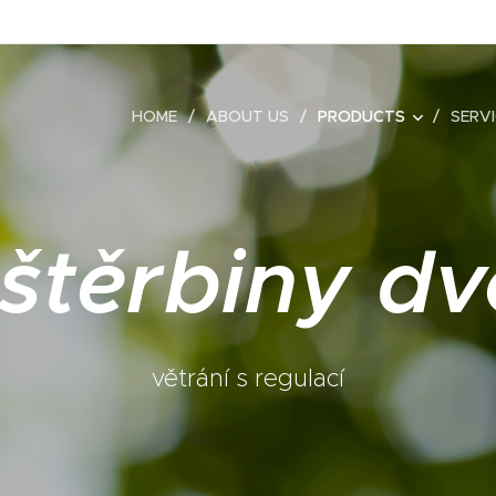
HOME
ABOUT US
PRODUCTS
SERV
 štěrbiny dv
větrání s regulací