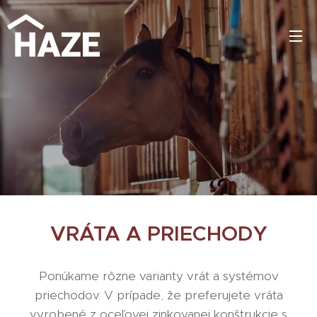
VRÁTA A PRIECHODY
Ponúkame rôzne varianty vrát a systémov
priechodov. V prípade, že preferujete vráta
vyrobené z oceľovej zinkovanej konštrukcie s