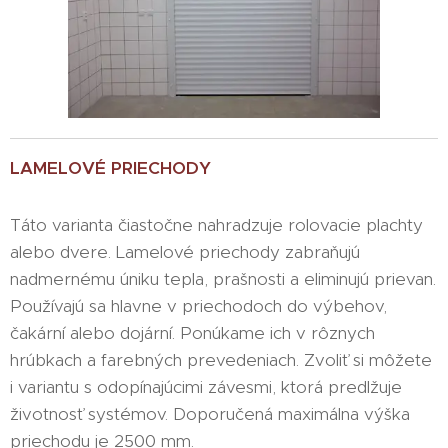
LAMELOVÉ PRIECHODY
Táto varianta čiastočne nahradzuje rolovacie plachty
alebo dvere. Lamelové priechody zabraňujú
nadmernému úniku tepla, prašnosti a eliminujú prievan.
Používajú sa hlavne v priechodoch do výbehov,
čakární alebo dojární. Ponúkame ich v rôznych
hrúbkach a farebných prevedeniach. Zvoliť si môžete
i variantu s odopínajúcimi závesmi, ktorá predlžuje
životnosť systémov. Doporučená maximálna výška
priechodu je 2500 mm.