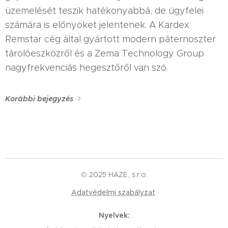
üzemelését teszik hatékonyabbá, de ügyfelei
számára is előnyöket jelentenek. A Kardex
Remstar cég által gyártott modern páternoszter
tárolóeszközről és a Zema Technology Group
nagyfrekvenciás hegesztőről van szó.
Korábbi bejegyzés
© 2025 HAZE, s.r.o.
Adatvédelmi szabályzat
Nyelvek