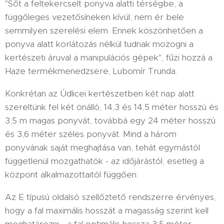
"Sőt a feltekercselt ponyva alatti térségbe, a
függőleges vezetősíneken kívül, nem ér bele
semmilyen szerelési elem. Ennek köszönhetően a
ponyva alatt korlátozás nélkül tudnak mozogni a
kertészeti áruval a manipulációs gépek", fűzi hozzá a
Haze termékmenedzsere, Lubomír Trunda.
Konkrétan az Údlicei kertészetben két nap alatt
szereltünk fel két önálló, 14,3 és 14,5 méter hosszú és
3,5 m magas ponyvát, továbbá egy 24 méter hosszú
és 3,6 méter széles ponyvát. Mind a három
ponyvának saját meghajtása van, tehát egymástól
függetlenül mozgathatók - az időjárástól, esetleg a
központ alkalmazottaitól függően.
Az E típusú oldalsó szellőztető rendszerre érvényes,
hogy a fal maximális hosszát a magasság szerint kell
meghatározni - a fal optimális hossza 3,5 méter