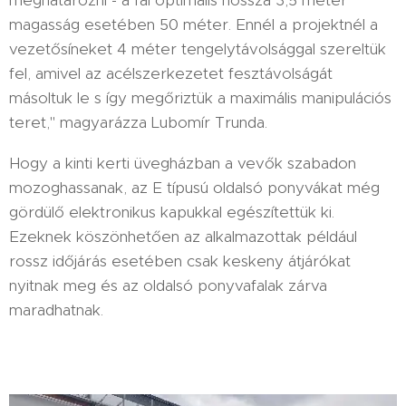
magasság esetében 50 méter. Ennél a projektnél a
vezetősíneket 4 méter tengelytávolsággal szereltük
fel, amivel az acélszerkezetet fesztávolságát
másoltuk le s így megőriztük a maximális manipulációs
teret," magyarázza Lubomír Trunda.
Hogy a kinti kerti üvegházban a vevők szabadon
mozoghassanak, az E típusú oldalsó ponyvákat még
gördülő elektronikus kapukkal egészítettük ki.
Ezeknek köszönhetően az alkalmazottak például
rossz időjárás esetében csak keskeny átjárókat
nyitnak meg és az oldalsó ponyvafalak zárva
maradhatnak.