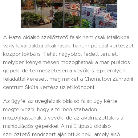
A Haze oldalsó szellőztető falak nem csak istállókba
vagy lovardákba alkalmasak, hanem például kertészeti
központokba is. Tehát nagyobb, fedett terület,
melyben kényelmesen mozoghatnak a manipulációs
gépek, de természetesen a vevők is. Éppen ilyen
feladattal keresett meg minket a Chomutovi Zahradní
centrum Škúta kertész üzleti központ.
Az ügyfél az üvegházak oldalsó falait úgy kérte
megtervezni, hogy a térben szabadon
mozoghassanak a vevők, de az alkalmazottak is a
manipulációs gépekkel. A mi E típusú oldalsó
szellőztető rendszert ajánlottuk neki, amely alsó