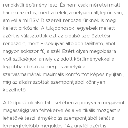
rendkívüli építmény lesz. És nem csak méretei miatt,
hanem azért is, mert a telek, amelyiken áll, lejtőn van,
amivel a mi BSV D szerelt rendszerünknek is meg
kellett birkóznia. A tulajdonosok, egyebek mellett
azért is választották ezt az oldalsó szellőztetési
rendszert, mert Érsekújvár alföldön található, ahol
nagyon sokszor fúj a szél. Ezért olyan megoldásra
volt szükségük, amely az adott körülményekkel a
legjobban birkózik meg és amelyik a
szarvasmarhának maximális komfortot képes nyújtani,
míg az alkalmazottak szempontjából könnyen
kezelhető.
A D típusú oldalsó fal esetében a ponyva a megkívánt
magasságig van feltekerve és a vertikális mozgást is
lehetővé teszi, árnyékolás szempontjából tehát a
legmegfelelőbb megoldás. "Az ügyfél azért is