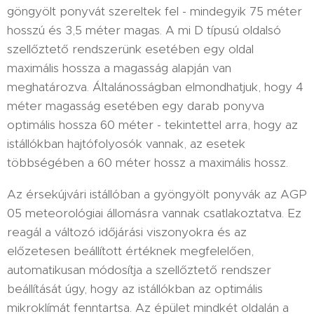
göngyölt ponyvát szereltek fel - mindegyik 75 méter
hosszú és 3,5 méter magas. A mi D típusú oldalsó
szellőztető rendszerünk esetében egy oldal
maximális hossza a magasság alapján van
meghatározva. Általánosságban elmondhatjuk, hogy 4
méter magasság esetében egy darab ponyva
optimális hossza 60 méter - tekintettel arra, hogy az
istállókban hajtófolyosók vannak, az esetek
többségében a 60 méter hossz a maximális hossz.
Az érsekújvári istállóban a gyöngyölt ponyvák az AGP
05 meteorológiai állomásra vannak csatlakoztatva. Ez
reagál a változó időjárási viszonyokra és az
előzetesen beállított értéknek megfelelően,
automatikusan módosítja a szellőztető rendszer
beállítását úgy, hogy az istállókban az optimális
mikroklímát fenntartsa. Az épület mindkét oldalán a