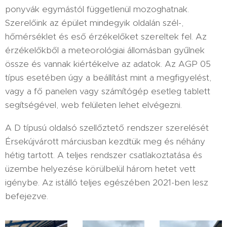
ponyvák egymástól függetlenül mozoghatnak.
Szerelőink az épület mindegyik oldalán szél-,
hőmérséklet és eső érzékelőket szereltek fel. Az
érzékelőkből a meteorológiai állomásban gyűlnek
össze és vannak kiértékelve az adatok. Az AGP 05
típus esetében úgy a beállítást mint a megfigyelést,
vagy a fő panelen vagy számítógép esetleg tablett
segítségével, web felületen lehet elvégezni.
A D típusú oldalsó szellőztető rendszer szerelését
Érsekújvárott márciusban kezdtük meg és néhány
hétig tartott. A teljes rendszer csatlakoztatása és
üzembe helyezése körülbelül három hetet vett
igénybe. Az istálló teljes egészében 2021-ben lesz
befejezve.