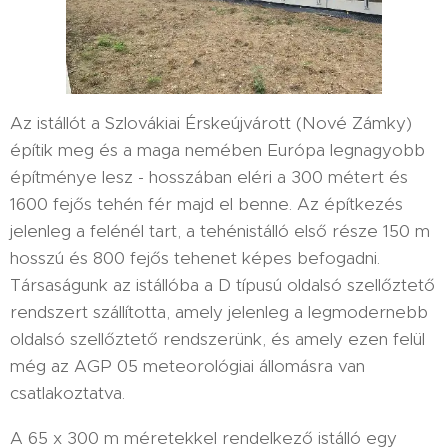
Az istállót a Szlovákiai Érskeújvárott (Nové Zámky)
építik meg és a maga nemében Európa legnagyobb
építménye lesz - hosszában eléri a 300 métert és
1600 fejős tehén fér majd el benne. Az építkezés
jelenleg a felénél tart, a tehénistálló első része 150 m
hosszú és 800 fejős tehenet képes befogadni.
Társaságunk az istállóba a D típusú oldalsó szellőztető
rendszert szállította, amely jelenleg a legmodernebb
oldalsó szellőztető rendszerünk, és amely ezen felül
még az AGP 05 meteorológiai állomásra van
csatlakoztatva.
A 65 x 300 m méretekkel rendelkező istálló egy