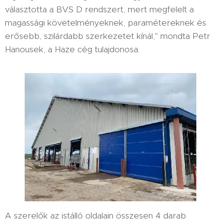
választotta a BVS D rendszert, mert megfelelt a
magassági követelményeknek, paramétereknek és
erősebb, szilárdabb szerkezetet kínál," mondta Petr
Hanousek, a Haze cég tulajdonosa.
A szerelők az istálló oldalain összesen 4 darab